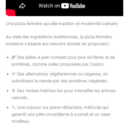
Une pizza fermière qui allie tradition et modernité culinaire
Au-delà des ingrédients traditionnels, la pizza fermière
moderne s’adapte aux besoins actuels en proposant :
🌾 Des pâtes à pain complet pour plus de fibres et de
protéines, comme celles proposées par Casino.
🌱 Des alternatives végétariennes ou véganes, en
substituant la viande par des protéines végétales.
🧂 Des herbes fraîches bio pour intensifier les arômes
naturels.
🔪 Une cuisson sur pierre réfractaire, méthode qui
garantit une pâte croustillante à souhait et un cœur
moelleux.