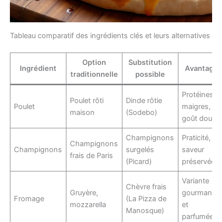
Tableau comparatif des ingrédients clés et leurs alternatives
Option
Substitution
Ingrédient
Avantage
traditionnelle
possible
Protéines
Poulet rôti
Dinde rôtie
Poulet
maigres,
maison
(Sodebo)
goût doux
Champignons
Praticité,
Champignons
Champignons
surgelés
saveur
frais de Paris
(Picard)
préservée
Variante
Chèvre frais
Gruyère,
gourmande
Fromage
(La Pizza de
mozzarella
et
Manosque)
parfumée