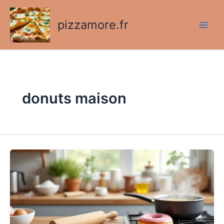
Aller
au
pizzamore.fr
contenu
donuts maison