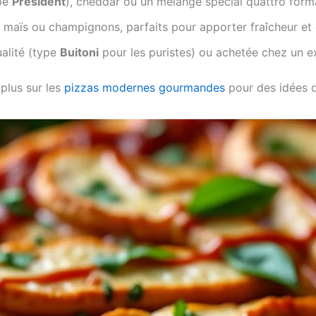
pe
Président
), cheddar ou un mélange spécial quattro form
, maïs ou champignons, parfaits pour apporter fraîcheur et
alité (type
Buitoni
pour les puristes) ou achetée chez un e
 plus sur les
pizzas modernes gourmandes
pour des idées d