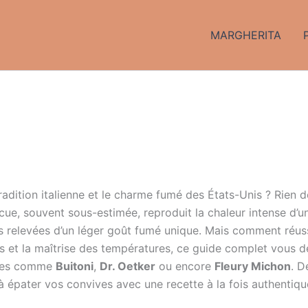
MARGHERITA
radition italienne et le charme fumé des États-Unis ? Rien d
ecue, souvent sous-estimée, reproduit la chaleur intense d’un
es relevées d’un léger goût fumé unique. Mais comment réuss
es et la maîtrise des températures, ce guide complet vous d
ques comme
Buitoni
,
Dr. Oetker
ou encore
Fleury Michon
. D
à épater vos convives avec une recette à la fois authentiq