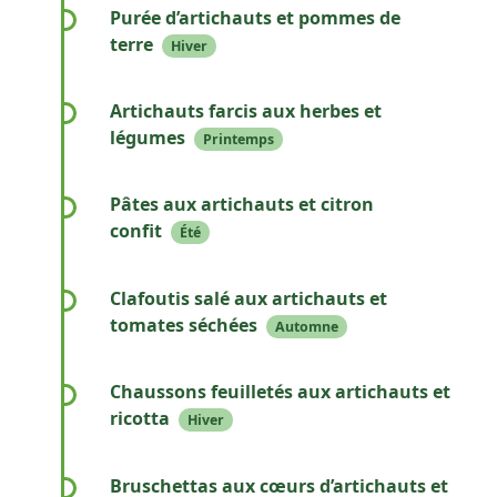
tendres d’artichauts pour une explosion de
Purée d’artichauts et pommes de
saveurs.
terre
Hiver
Une purée onctueuse mêlant douceur
d’artichaut et rusticité de la pomme de terre.
Artichauts farcis aux herbes et
légumes
Printemps
Des artichauts garnis d’un mélange savoureux
de légumes frais et d’herbes aromatiques.
Pâtes aux artichauts et citron
confit
Été
Des tagliatelles nappées d’une sauce
citronnée garnie de lamelles d’artichauts
Clafoutis salé aux artichauts et
fondants.
tomates séchées
Automne
Un flan moelleux aux saveurs du Sud avec
artichauts, tomates séchées et herbes de
Chaussons feuilletés aux artichauts et
Provence.
ricotta
Hiver
Des bouchées croustillantes garnies d’un
mélange crémeux d’artichaut et ricotta.
Bruschettas aux cœurs d’artichauts et