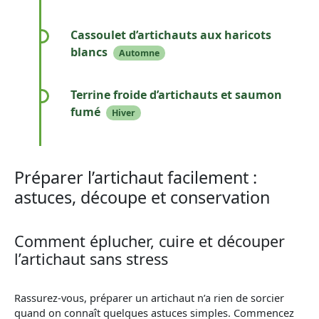
Omelette italienne moelleuse parsemée
d’artichauts et d’oignons doux caramélisés.
Cassoulet d’artichauts aux haricots
blancs
Automne
Un plat généreux de haricots mijotés avec des
morceaux d’artichauts et des épices.
Terrine froide d’artichauts et saumon
fumé
Hiver
Une terrine élégante mêlant la douceur
d’artichaut et la finesse du saumon fumé.
Préparer l’artichaut facilement :
astuces, découpe et conservation
Comment éplucher, cuire et découper
l’artichaut sans stress
Rassurez-vous, préparer un artichaut n’a rien de sorcier
quand on connaît quelques astuces simples. Commencez