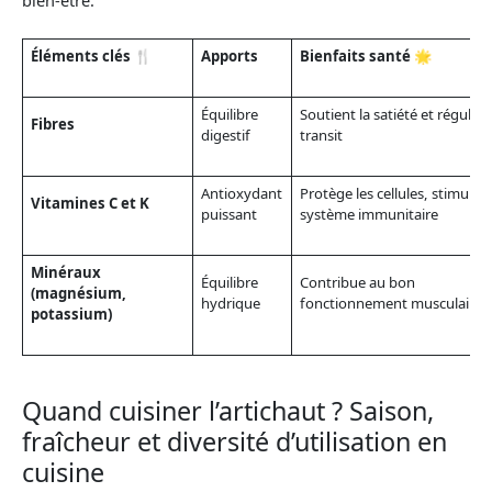
bien-être.
Éléments clés 🍴
Apports
Bienfaits santé 🌟
Équilibre
Soutient la satiété et régule l
Fibres
digestif
transit
Antioxydant
Protège les cellules, stimule l
Vitamines C et K
puissant
système immunitaire
Minéraux
Équilibre
Contribue au bon
(magnésium,
hydrique
fonctionnement musculaire
potassium)
Quand cuisiner l’artichaut ? Saison,
fraîcheur et diversité d’utilisation en
cuisine