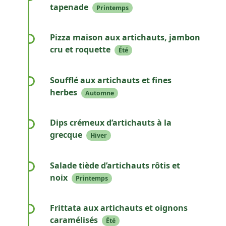
tapenade
Printemps
Pain grillé, tapenade d’olives noires et cœurs
d’artichauts pour une entrée facile et
Pizza maison aux artichauts, jambon
savoureuse.
cru et roquette
Été
Une pâte fine surmontée d’artichauts, jambon
cru et roquette fraîche, gratinée au four.
Soufflé aux artichauts et fines
herbes
Automne
Un soufflé léger et aérien, mettant en valeur
le goût délicat de l’artichaut.
Dips crémeux d’artichauts à la
grecque
Hiver
Un mélange frais à base d’artichaut, yaourt
grec et citron, parfait avec des crudités.
Salade tiède d’artichauts rôtis et
noix
Printemps
Artichauts rôtis au four avec une vinaigrette
au miel et éclats de noix croquants.
Frittata aux artichauts et oignons
caramélisés
Été