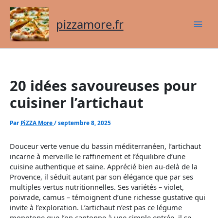
Aller
au
pizzamore.fr
contenu
20 idées savoureuses pour
cuisiner l’artichaut
Par
PiZZA More
/
septembre 8, 2025
Douceur verte venue du bassin méditerranéen, l’artichaut
incarne à merveille le raffinement et l’équilibre d’une
cuisine authentique et saine. Apprécié bien au-delà de la
Provence, il séduit autant par son élégance que par ses
multiples vertus nutritionnelles. Ses variétés – violet,
poivrade, camus – témoignent d’une richesse gustative qui
invite à l’exploration. L’artichaut n’est pas ce légume
monotone que l’on cantonne à une simple entrée, il se