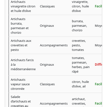
Artichauts
vinaigrette,
vinaigrette citron
Classiques
citron, huile
Facile
et huile d’olive
d’olive
Artichauts
burrata,
burrata,
Originaux
parmesan,
Moyen
parmesan et
chorizo
chorizo
Artichauts aux
crevettes,
crevettes et
Accompagnements
pesto,
Moyen
pesto
tomates
tomates,
Artichauts farcis
parmesan,
à la
Originaux
Difficil
herbes, pain
méditerranéenne
râpé
Artichauts
citron, huile
vapeur sauce
Classiques
Facile
d’olive, ail
citronnée
Salade
artichaut,
d’artichauts et
Accompagnements
crevettes,
Facile
crevettes au