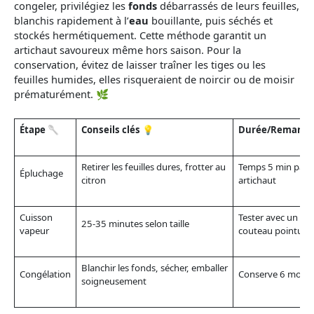
congeler, privilégiez les
fonds
débarrassés de leurs feuilles,
blanchis rapidement à l’
eau
bouillante, puis séchés et
stockés hermétiquement. Cette méthode garantit un
artichaut savoureux même hors saison. Pour la
conservation, évitez de laisser traîner les tiges ou les
feuilles humides, elles risqueraient de noircir ou de moisir
prématurément. 🌿
Étape 🥄
Conseils clés 💡
Durée/Remarqu
Retirer les feuilles dures, frotter au
Temps 5 min par
Épluchage
citron
artichaut
Cuisson
Tester avec un
25-35 minutes selon taille
vapeur
couteau pointu
Blanchir les fonds, sécher, emballer
Congélation
Conserve 6 mois
soigneusement