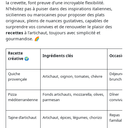
la crevette, font preuve d’une incroyable flexibilité.
N’hésitez pas à puiser dans des inspirations italiennes,
siciliennes ou marocaines pour proposer des plats
originaux, pleins de nuances gustatives, capables de
surprendre vos convives et de renouveler le plaisir des
recettes
à l’artichaut, toujours avec simplicité et
gourmandise. 🌈
Recette
Ingrédients clés
Occasion 
créative 🌍
Quiche
Déjeuner,
Artichaut, oignon, tomates, chèvre
provençale
brunch
Pizza
Fonds artichauts, mozzarella, olives,
Dîner
méditerranéenne
parmesan
convivial
Repas
Tajine d’artichaut
Artichaut, épices, légumes, chorizo
familial