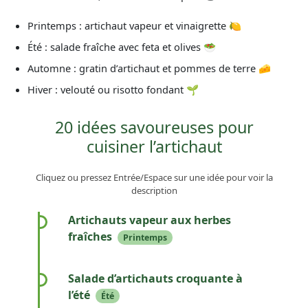
Printemps : artichaut vapeur et vinaigrette 🍋
Été : salade fraîche avec feta et olives 🥗
Automne : gratin d’artichaut et pommes de terre 🧀
Hiver : velouté ou risotto fondant 🌱
20 idées savoureuses pour
cuisiner l’artichaut
Cliquez ou pressez Entrée/Espace sur une idée pour voir la
description
Artichauts vapeur aux herbes
fraîches
Printemps
Une cuisson vapeur douce pour préserver les
vitamines, relevée d’un mélange d’herbes
Salade d’artichauts croquante à
fraîches et d’un filet d’huile d’olive.
l’été
Été