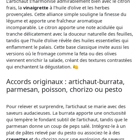
L’artichaut s’harmonise admirablement bien avec le citron
frais, la
vinaigrette
à l’huile d’olive et les herbes
provençales. Cette alliance simple souligne la finesse du
légume et apporte une fraîcheur aromatique
incomparable. Le citron apporte une note acidulée qui
tranche délicatement avec la douceur naturelle des feuilles,
tandis que l’huile d’olive révèle des huiles essentielles qui
enflamment le palais. Cette base classique invite aussi les
versions où le fromage comme la feta ou des olives
viennent enrichir la salade, créant des textures contrastées
qui enchantent la dégustation. 🍋
Accords originaux : artichaut-burrata,
parmesan, poisson, chorizo ou pesto
Pour relever et surprendre, l’artichaut se marie avec des
saveurs audacieuses. La burrata apporte une onctuosité
qui tempère le fondant subtil de l’artichaut, tandis que le
parmesan donne un coup de peps salé. Intégrez-le à un
plat de pâtes relevé par du pesto ou associez-le à des
crevettes
et du chorizo pour une explosion de saveurs